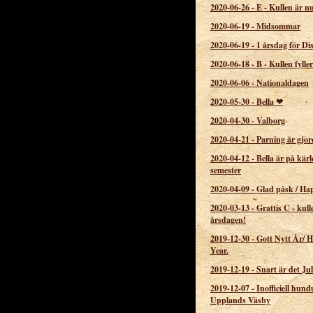
2020-06-26
-
E - Kullen är n
2020-06-19
-
Midsommar
2020-06-19
-
1 årsdag för Di
2020-06-18
-
B - Kullen fyller
2020-06-06
-
Nationaldagen
2020-05-30
-
Bella ❤
2020-04-30
-
Valborg
2020-04-21
-
Parning är gjor
2020-04-12
-
Bella är på kärl
semester
2020-04-09
-
Glad påsk / Ha
2020-03-13
-
Grattis C - kull
årsdagen!
2019-12-30
-
Gott Nytt År/ 
Year.
2019-12-19
-
Snart är det Jul
2019-12-07
-
Inofficiell hund
Upplands Väsby