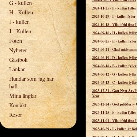
G - kullen
2024-11-25
-
F - kullen fyller
H - Kullen
2024-10-29
-
I - kullen fyller 
I - kullen
2024-10-18
-
Vila i frid fina
J - Kullen
2024-09-16
-
H - kullen fyller
Foton
2024-06-25
-
E - kullen fyller
Nyheter
2024-06-21
-
Glad midsomm
2024-06-19
-
D - kullen fyller
Gästbok
2024-06-18
-
B - kullen fyller
Länkar
2024-06-12
-
G - kullen fyller
Hundar som jag har
2024-03-13
-
C - kullen fyller
haft...
2023-12-31
-
Gott Nytt År /
Mina änglar
Year
Kontakt
2023-12-24
-
God jul/Merry 
2023-11-25
-
F - kullen fyller
Rosor
2023-11-01
-
Vila i frid fina 
2023-10-29
-
I - kullen är fö