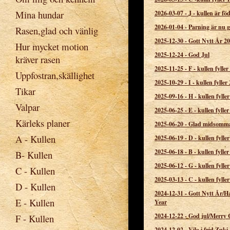
Mina hundar
2026-03-07
-
J - kullen är fö
2026-01-04
-
Parning är nu 
Rasen,glad och vänlig
2025-12-30
-
Gott Nytt År 2
Hur mycket motion
2025-12-24
-
God Jul
kräver rasen
2025-11-25
-
F - kullen fyller
Uppfostran,skällighet
2025-10-29
-
I - kullen fyller 
Tikar
2025-09-16
-
H - kullen fyller
Valpar
2025-06-25
-
E - kullen fyller
Kärleks planer
2025-06-20
-
Glad midsomm
A - Kullen
2025-06-19
-
D - kullen fyller
2025-06-18
-
B - kullen fyller
B- Kullen
2025-06-12
-
G - kullen fyller
C - Kullen
2025-03-13
-
C - kullen fyller
D - Kullen
2024-12-31
-
Gott Nytt År/
E - Kullen
Year
2024-12-22
-
God jul/Merry 
F - Kullen
2024-12-02
-
Vila i frid Zuki