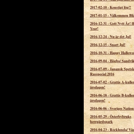
2017-02-10
-
Konstigt löp!!
2017-01-15
-
Välkommen Bli
2016-12-31
-
Gott Nytt År!
Year!
2016-12-24
-
Nu är det Jul!
2016-12-15
-
Snart Jul!
2016-10-31
-
Happy Hallowe
2016-09-04
-
Högbo/ Sandvi
2016-07-09
-
Japansk Spets
Rasspecial 2016
2016-07-02
-
Grattis A-kulle
årsdagen!
2016-06-18
-
Grattis B-kulle
årsdagen!
2016-06-06
-
Sveriges Nation
2016-05-29
-
Österbybruks
herrgårdspark
2016-04-23
-
Rocklunda/ Väs