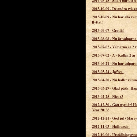
2014-03-25
-
Snart blir det u
2013-10-09
-
De andra två v
2013-10-09
-
Nu har alla val
flyttat!
2013-09-07
-
Grattis!
2013-08-08
-
Nu är valparna 
2013-07-02
-
Valparna är 2 v
2013-07-02
-
A - Kullen 2 år!
2013-06-21
-
Nu har valparn
2013-05-24
-
Ja/Yes!
2013-04-20
-
Nu håller vi t
2013-03-29
-
Glad påsk! Hap
2013-02-25
-
Nico<3
2012-12-30
-
Gott nytt år! 
Year 2013!
2012-12-21
-
God jul / Marry
2012-11-03
-
Halloween!
2012-10-06
-
Utställningsresu