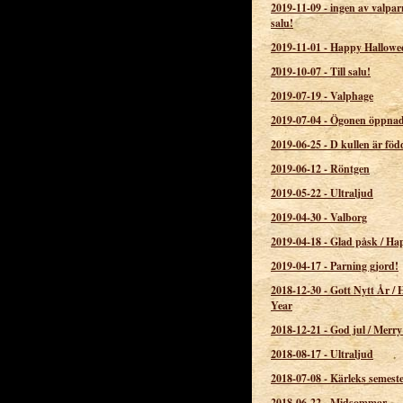
2019-11-09
-
ingen av valparn
salu!
2019-11-01
-
Happy Hallowe
2019-10-07
-
Till salu!
2019-07-19
-
Valphage
2019-07-04
-
Ögonen öppnade
2019-06-25
-
D kullen är föd
2019-06-12
-
Röntgen
2019-05-22
-
Ultraljud
2019-04-30
-
Valborg
2019-04-18
-
Glad påsk / Ha
2019-04-17
-
Parning gjord!
2018-12-30
-
Gott Nytt År /
Year
2018-12-21
-
God jul / Merry
2018-08-17
-
Ultraljud
2018-07-08
-
Kärleks semest
2018-06-22
-
Midsommar