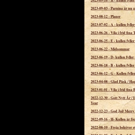
2023-09-16
-
H - kullen fyller
2023-09-03
-
Parning är nu g
2023-08-12
-
Planer
2023-07-02
-
A - kullen fyller
2023-06-26
-
Vila i frid fina 
2023-06-25
-
E - kullen fyller
2023-06-22
-
Midsommar
2023-06-19
-
D- kullen fyller 
2023-06-18
-
B - kullen fyller
2023-06-12
-
G - Kullen fylle
2023-04-08
-
Glad Påsk / Ha
2023-01-01
-
Vila i frid fina
2022-12-30
-
Gott Nytt År /
Year
2022-12-23
-
God Jul/ Merry
2022-09-16
-
H- Kullen är fö
2022-08-10
-
Freja behöver e