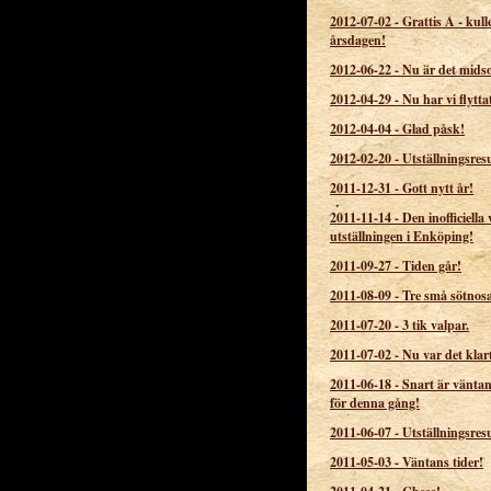
2012-07-02
-
Grattis A - kull
årsdagen!
2012-06-22
-
Nu är det mid
2012-04-29
-
Nu har vi flytta
2012-04-04
-
Glad påsk!
2012-02-20
-
Utställningsresu
2011-12-31
-
Gott nytt år!
2011-11-14
-
Den inofficiella 
utställningen i Enköping!
2011-09-27
-
Tiden går!
2011-08-09
-
Tre små sötnos
2011-07-20
-
3 tik valpar.
2011-07-02
-
Nu var det klar
2011-06-18
-
Snart är väntan
för denna gång!
2011-06-07
-
Utställningsresu
2011-05-03
-
Väntans tider!