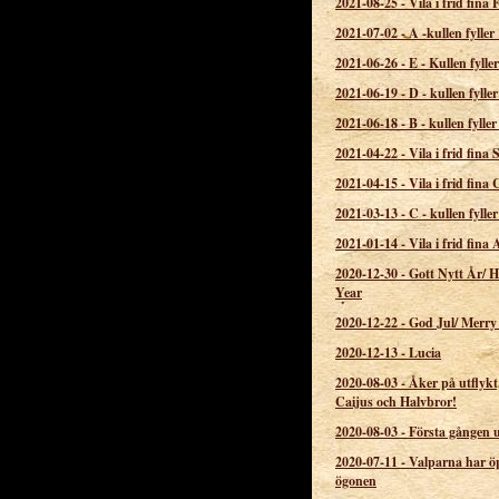
2021-08-25
-
Vila i frid fina F
2021-07-02
-
A -kullen fyller
2021-06-26
-
E - Kullen fyller
2021-06-19
-
D - kullen fyller
2021-06-18
-
B - kullen fyller
2021-04-22
-
Vila i frid fina
2021-04-15
-
Vila i frid fina
2021-03-13
-
C - kullen fyller
2021-01-14
-
Vila i frid fina 
2020-12-30
-
Gott Nytt År/ 
Year
2020-12-22
-
God Jul/ Merry
2020-12-13
-
Lucia
2020-08-03
-
Åker på utflykt,
Caijus och Halvbror!
2020-08-03
-
Första gången 
2020-07-11
-
Valparna har ö
ögonen