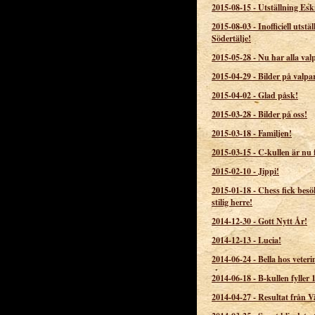
2015-08-15
-
Utställning Esk
2015-08-03
-
Inofficiell utstäl
Södertälje!
2015-05-28
-
Nu har alla valp
2015-04-29
-
Bilder på valpa
2015-04-02
-
Glad påsk!
2015-03-28
-
Bilder på oss!
2015-03-18
-
Familjen!
2015-03-15
-
C-kullen är nu 
2015-02-10
-
Jippi!
2015-01-18
-
Chess fick besö
stilig herre!
2014-12-30
-
Gott Nytt År!
2014-12-13
-
Lucia!
2014-06-24
-
Bella hos veteri
2014-06-18
-
B-kullen fyller 1
2014-04-27
-
Resultat från V