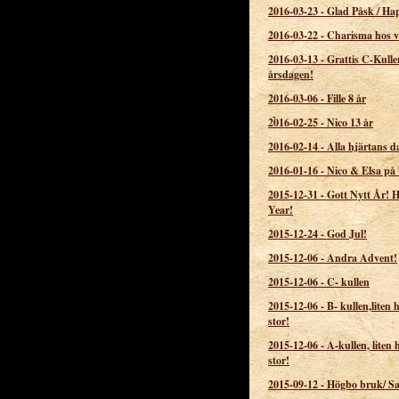
2016-03-23
-
Glad Påsk / Ha
2016-03-22
-
Charisma hos v
2016-03-13
-
Grattis C-Kulle
årsdagen!
2016-03-06
-
Fille 8 år
2016-02-25
-
Nico 13 år
2016-02-14
-
Alla hjärtans d
2016-01-16
-
Nico & Elsa på
2015-12-31
-
Gott Nytt År!
Year!
2015-12-24
-
God Jul!
2015-12-06
-
Andra Advent!
2015-12-06
-
C- kullen
2015-12-06
-
B- kullen,liten h
stor!
2015-12-06
-
A-kullen, liten h
stor!
2015-09-12
-
Högbo bruk/ S