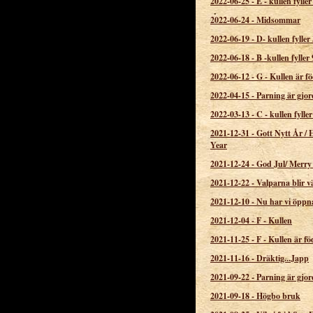
2022-06-25
-
E - kullen fyller
2022-06-24
-
Midsommar
2022-06-19
-
D- kullen fyller 
2022-06-18
-
B -kullen fyller 
2022-06-12
-
G - Kullen är f
2022-04-15
-
Parning är gjor
2022-03-13
-
C - kullen fyller
2021-12-31
-
Gott Nytt År /
Year
2021-12-24
-
God Jul/ Merry
2021-12-22
-
Valparna blir 
2021-12-10
-
Nu har vi öppn
2021-12-04
-
F - Kullen
2021-11-25
-
F - Kullen är f
2021-11-16
-
Dräktig...Japp
2021-09-22
-
Parning är gjor
2021-09-18
-
Högbo bruk