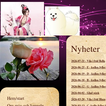
Nyheter
Rosspetsens 
2026-07-21
-
Vila i frid Bella
2026-06-25
-
E - kullen fyller
2026-06-19
-
D - kullen fyller
2026-06-18
-
B - kullen fyller
2026-06-12
-
G - kullen fyller
2026-04-02
-
Glad påsk
Hem/start
2026-03-20
-
Vila i frid Blaze
Om mig och kenneln
2026-03-13
-
C -kulln fyller 