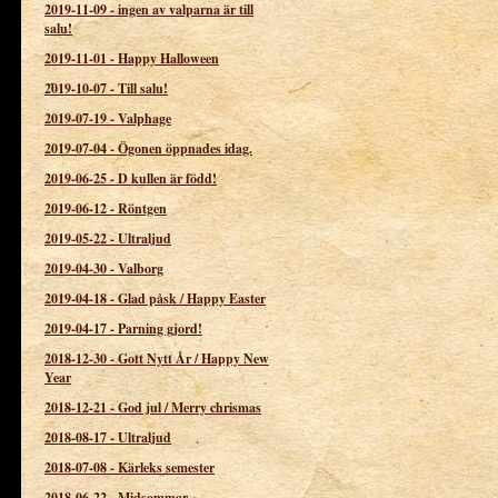
2019-11-09
-
ingen av valparna är till
salu!
2019-11-01
-
Happy Halloween
2019-10-07
-
Till salu!
2019-07-19
-
Valphage
2019-07-04
-
Ögonen öppnades idag.
2019-06-25
-
D kullen är född!
2019-06-12
-
Röntgen
2019-05-22
-
Ultraljud
2019-04-30
-
Valborg
2019-04-18
-
Glad påsk / Happy Easter
2019-04-17
-
Parning gjord!
2018-12-30
-
Gott Nytt År / Happy New
Year
2018-12-21
-
God jul / Merry chrismas
2018-08-17
-
Ultraljud
2018-07-08
-
Kärleks semester
2018-06-22
-
Midsommar