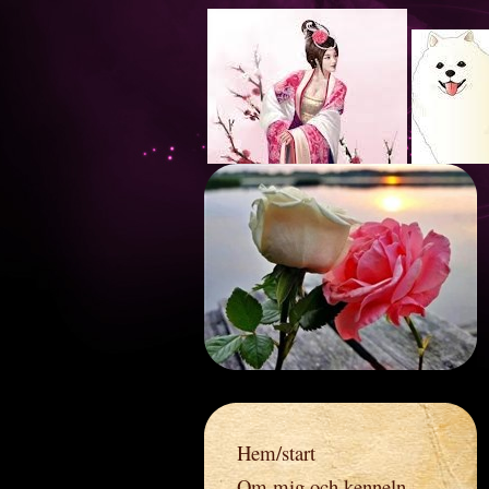
Ros
Hem/start
Om mig och kenneln