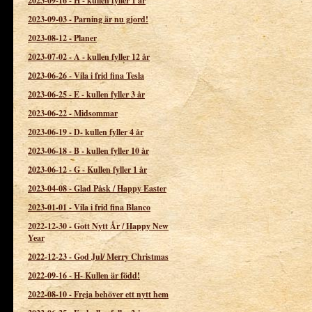
2023-09-16
-
H - kullen fyller 1 år
2023-09-03
-
Parning är nu gjord!
2023-08-12
-
Planer
2023-07-02
-
A - kullen fyller 12 år
2023-06-26
-
Vila i frid fina Tesla
2023-06-25
-
E - kullen fyller 3 år
2023-06-22
-
Midsommar
2023-06-19
-
D- kullen fyller 4 år
2023-06-18
-
B - kullen fyller 10 år
2023-06-12
-
G - Kullen fyller 1 år
2023-04-08
-
Glad Påsk / Happy Easter
2023-01-01
-
Vila i frid fina Blanco
2022-12-30
-
Gott Nytt År / Happy New
Year
2022-12-23
-
God Jul/ Merry Christmas
2022-09-16
-
H- Kullen är född!
2022-08-10
-
Freja behöver ett nytt hem