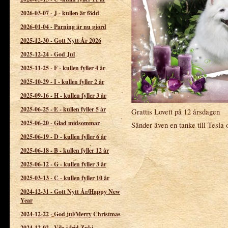
2026-03-07
-
J - kullen är född
2026-01-04
-
Parning är nu gjord
2025-12-30
-
Gott Nytt År 2026
2025-12-24
-
God Jul
2025-11-25
-
F - kullen fyller 4 år
2025-10-29
-
I - kullen fyller 2 år
2025-09-16
-
H - kullen fyller 3 år
2025-06-25
-
E - kullen fyller 5 år
Grattis Lovett på 12 årsdagen
2025-06-20
-
Glad midsommar
Sänder även en tanke till Tesl
2025-06-19
-
D - kullen fyller 6 år
2025-06-18
-
B - kullen fyller 12 år
2025-06-12
-
G - kullen fyller 3 år
2025-03-13
-
C - kullen fyller 10 år
2024-12-31
-
Gott Nytt År/Happy New
Year
2024-12-22
-
God jul/Merry Christmas
2024-12-02
-
Vila i frid Zuki