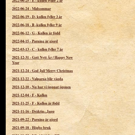
2022-06-25
-
E - kullen fyller 2 år
2022-06-24
-
Midsommar
2022-06-19
-
D- kullen fyller 3 år
2022-06-18
-
B -kullen fyller 9 år
2022-06-12
-
G - Kullen är född
2022-04-15
-
Parning är gjord
2022-03-13
-
C - kullen fyller 7 år
2021-12-31
-
Gott Nytt År / Happy New
Year
2021-12-24
-
God Jul/ Merry Christmas
2021-12-22
-
Valparna blir vägda
2021-12-10
-
Nu har vi öppnat ögonen
2021-12-04
-
F - Kullen
2021-11-25
-
F - Kullen är född
2021-11-16
-
Dräktig...Japp
2021-09-22
-
Parning är gjord
2021-09-18
-
Högbo bruk