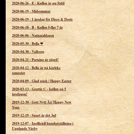
2020-06-26
-
E - Kullen är nu född
2020-06-19
-
Midsommar
2020-06-19
-
1 årsdag för Disco & Doris
2020-06-18
-
B - Kullen fyller 7 år
2020-06-06
-
Nationaldagen
2020-05-30
-
Bella ❤
2020-04-30
-
Valborg
2020-04-21
-
Parning är gjord!
2020-04-12
-
Bella är på kärleks
semester
2020-04-09
-
Glad påsk / Happy Easter
2020-03-13
-
Grattis C - kullen på 5
årsdagen!
2019-12-30
-
Gott Nytt År/ Happy New
Year.
2019-12-19
-
Snart är det Jul
2019-12-07
-
Inofficiell hundutställning i
Upplands Väsby