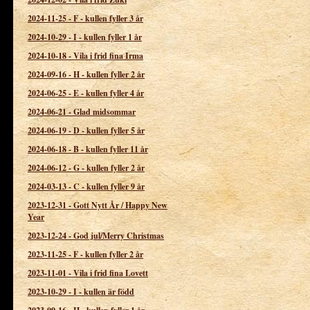
2024-11-25
-
F - kullen fyller 3 år
2024-10-29
-
I - kullen fyller 1 år
2024-10-18
-
Vila i frid fina Irma
2024-09-16
-
H - kullen fyller 2 år
2024-06-25
-
E - kullen fyller 4 år
2024-06-21
-
Glad midsommar
2024-06-19
-
D - kullen fyller 5 år
2024-06-18
-
B - kullen fyller 11 år
2024-06-12
-
G - kullen fyller 2 år
2024-03-13
-
C - kullen fyller 9 år
2023-12-31
-
Gott Nytt År / Happy New
Year
2023-12-24
-
God jul/Merry Christmas
2023-11-25
-
F - kullen fyller 2 år
2023-11-01
-
Vila i frid fina Lovett
2023-10-29
-
I - kullen är född