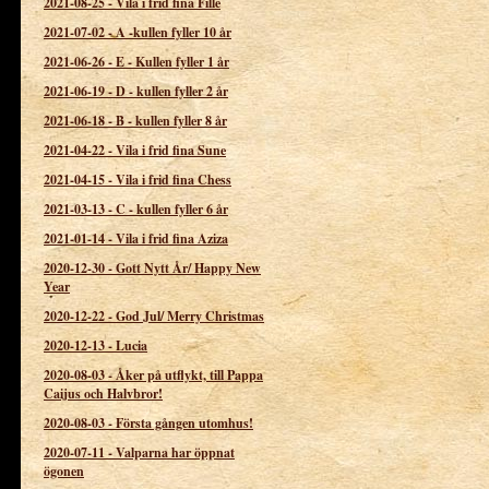
2021-08-25
-
Vila i frid fina Fille
2021-07-02
-
A -kullen fyller 10 år
2021-06-26
-
E - Kullen fyller 1 år
2021-06-19
-
D - kullen fyller 2 år
2021-06-18
-
B - kullen fyller 8 år
2021-04-22
-
Vila i frid fina Sune
2021-04-15
-
Vila i frid fina Chess
2021-03-13
-
C - kullen fyller 6 år
2021-01-14
-
Vila i frid fina Aziza
2020-12-30
-
Gott Nytt År/ Happy New
Year
2020-12-22
-
God Jul/ Merry Christmas
2020-12-13
-
Lucia
2020-08-03
-
Åker på utflykt, till Pappa
Caijus och Halvbror!
2020-08-03
-
Första gången utomhus!
2020-07-11
-
Valparna har öppnat
ögonen