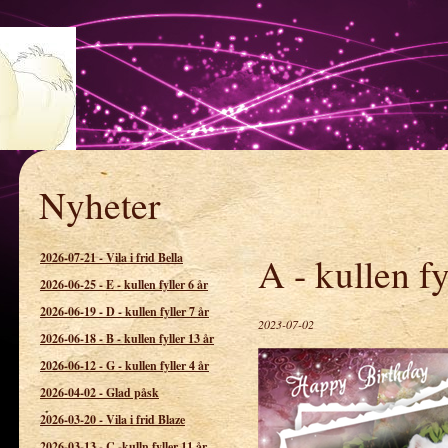
Nyheter
spetsens kennel
2026-07-21
-
Vila i frid Bella
A - kullen fy
2026-06-25
-
E - kullen fyller 6 år
2026-06-19
-
D - kullen fyller 7 år
2023-07-02
2026-06-18
-
B - kullen fyller 13 år
2026-06-12
-
G - kullen fyller 4 år
2026-04-02
-
Glad påsk
2026-03-20
-
Vila i frid Blaze
2026-03-13
-
C -kulln fyller 11 år