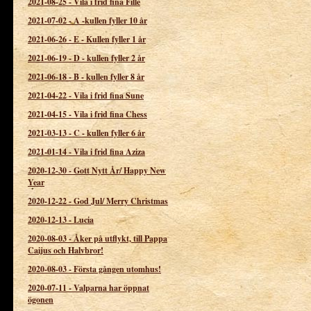
2021-08-25
-
Vila i frid fina Fille
2021-07-02
-
A -kullen fyller 10 år
2021-06-26
-
E - Kullen fyller 1 år
2021-06-19
-
D - kullen fyller 2 år
2021-06-18
-
B - kullen fyller 8 år
2021-04-22
-
Vila i frid fina Sune
2021-04-15
-
Vila i frid fina Chess
2021-03-13
-
C - kullen fyller 6 år
2021-01-14
-
Vila i frid fina Aziza
2020-12-30
-
Gott Nytt År/ Happy New
Year
2020-12-22
-
God Jul/ Merry Christmas
2020-12-13
-
Lucia
2020-08-03
-
Åker på utflykt, till Pappa
Caijus och Halvbror!
2020-08-03
-
Första gången utomhus!
2020-07-11
-
Valparna har öppnat
ögonen