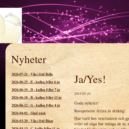
Nyheter
spetsens kennel
2026-07-21
-
Vila i frid Bella
Ja/Yes!
2026-06-25
-
E - kullen fyller 6 år
2026-06-19
-
D - kullen fyller 7 år
2013-05-24
2026-06-18
-
B - kullen fyller 13 år
Goda nyheter!
2026-06-12
-
G - kullen fyller 4 år
Rosspetsens Aziza är dräktig!
2026-04-02
-
Glad påsk
Har varit hos veterinären och gjo
2026-03-20
-
Vila i frid Blaze
svårt att säga hur många de är, 
2026-03-13
-
C -kulln fyller 11 år