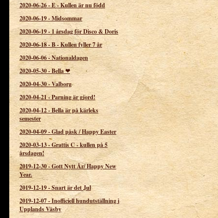
2020-06-26
-
E - Kullen är nu född
2020-06-19
-
Midsommar
2020-06-19
-
1 årsdag för Disco & Doris
2020-06-18
-
B - Kullen fyller 7 år
2020-06-06
-
Nationaldagen
2020-05-30
-
Bella ❤
2020-04-30
-
Valborg
2020-04-21
-
Parning är gjord!
2020-04-12
-
Bella är på kärleks
semester
2020-04-09
-
Glad påsk / Happy Easter
2020-03-13
-
Grattis C - kullen på 5
årsdagen!
2019-12-30
-
Gott Nytt År/ Happy New
Year.
2019-12-19
-
Snart är det Jul
2019-12-07
-
Inofficiell hundutställning i
Upplands Väsby