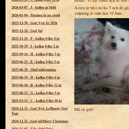
hända! Vi får vänta och se tills 
2026-03-07
-
J - kullen är född
Aziza är nu i vecka 5 och de gå
valpning är runt den 19 Juni.
2026-01-04
-
Parning är nu gjord
2025-12-30
-
Gott Nytt År 2026
2025-12-24
-
God Jul
2025-11-25
-
F - kullen fyller 4 år
2025-10-29
-
I - kullen fyller 2 år
2025-09-16
-
H - kullen fyller 3 år
2025-06-25
-
E - kullen fyller 5 år
2025-06-20
-
Glad midsommar
2025-06-19
-
D - kullen fyller 6 år
2025-06-18
-
B - kullen fyller 12 år
2025-06-12
-
G - kullen fyller 3 år
2025-03-13
-
C - kullen fyller 10 år
2024-12-31
-
Gott Nytt År/Happy New
Må så gott!
Year
2024-12-22
-
God jul/Merry Christmas
2024-12-02
-
Vila i frid Zuki