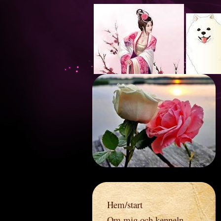
Ros
Hem/start
Om mig och kenneln