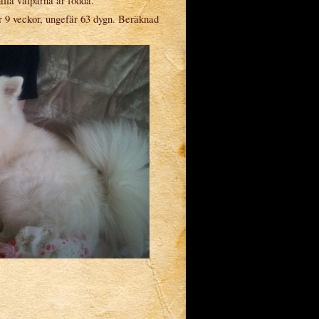
alla valparna är födda.
r 9 veckor, ungefär 63 dygn. Beräknad