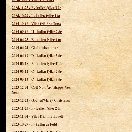
2024-11-25
-
F - kullen fyller 3 år
2024-10-29
-
I - kullen fyller 1 år
2024-10-18
-
Vila i frid fina Irma
2024-09-16
-
H - kullen fyller 2 år
2024-06-25
-
E - kullen fyller 4 år
2024-06-21
-
Glad midsommar
2024-06-19
-
D - kullen fyller 5 år
2024-06-18
-
B - kullen fyller 11 år
2024-06-12
-
G - kullen fyller 2 år
2024-03-13
-
C - kullen fyller 9 år
2023-12-31
-
Gott Nytt År / Happy New
Year
2023-12-24
-
God jul/Merry Christmas
2023-11-25
-
F - kullen fyller 2 år
2023-11-01
-
Vila i frid fina Lovett
2023-10-29
-
I - kullen är född