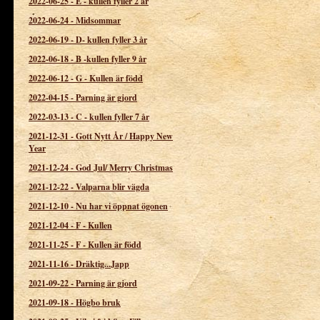
2022-06-25
-
E - kullen fyller 2 år
2022-06-24
-
Midsommar
2022-06-19
-
D- kullen fyller 3 år
2022-06-18
-
B -kullen fyller 9 år
2022-06-12
-
G - Kullen är född
2022-04-15
-
Parning är gjord
2022-03-13
-
C - kullen fyller 7 år
2021-12-31
-
Gott Nytt År / Happy New
Year
2021-12-24
-
God Jul/ Merry Christmas
2021-12-22
-
Valparna blir vägda
2021-12-10
-
Nu har vi öppnat ögonen
2021-12-04
-
F - Kullen
2021-11-25
-
F - Kullen är född
2021-11-16
-
Dräktig...Japp
2021-09-22
-
Parning är gjord
2021-09-18
-
Högbo bruk