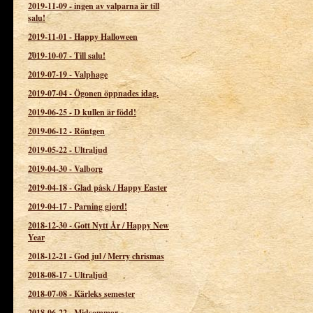
2019-11-09
-
ingen av valparna är till
salu!
2019-11-01
-
Happy Halloween
2019-10-07
-
Till salu!
2019-07-19
-
Valphage
2019-07-04
-
Ögonen öppnades idag.
2019-06-25
-
D kullen är född!
2019-06-12
-
Röntgen
2019-05-22
-
Ultraljud
2019-04-30
-
Valborg
2019-04-18
-
Glad påsk / Happy Easter
2019-04-17
-
Parning gjord!
2018-12-30
-
Gott Nytt År / Happy New
Year
2018-12-21
-
God jul / Merry chrismas
2018-08-17
-
Ultraljud
2018-07-08
-
Kärleks semester
2018-06-22
-
Midsommar