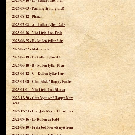
2023-09-16
-
H - kullen fyller 1 år
2023-09-03
-
Parning är nu gjord!
2023-08-12
-
Planer
2023-07-02
-
A - kullen fyller 12 år
2023-06-26
-
Vila i frid fina Tesla
2023-06-25
-
E - kullen fyller 3 år
2023-06-22
-
Midsommar
2023-06-19
-
D- kullen fyller 4 år
2023-06-18
-
B - kullen fyller 10 år
2023-06-12
-
G - Kullen fyller 1 år
2023-04-08
-
Glad Påsk / Happy Easter
2023-01-01
-
Vila i frid fina Blanco
2022-12-30
-
Gott Nytt År / Happy New
Year
2022-12-23
-
God Jul/ Merry Christmas
2022-09-16
-
H- Kullen är född!
2022-08-10
-
Freja behöver ett nytt hem