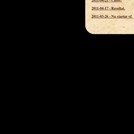
2011-04-21
-
Chess!
2011-04-17
-
Resultat.
2011-03-26
-
Nu startar vi!