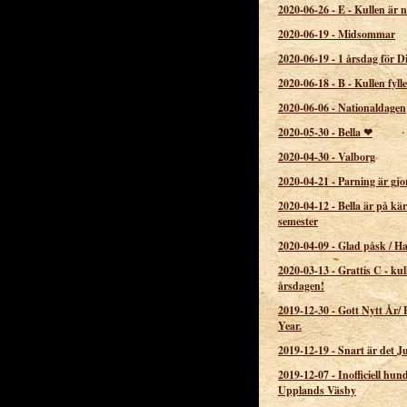
2020-06-26
-
E - Kullen är 
2020-06-19
-
Midsommar
2020-06-19
-
1 årsdag för D
2020-06-18
-
B - Kullen fylle
2020-06-06
-
Nationaldagen
2020-05-30
-
Bella ❤
2020-04-30
-
Valborg
2020-04-21
-
Parning är gjo
2020-04-12
-
Bella är på kär
semester
2020-04-09
-
Glad påsk / H
2020-03-13
-
Grattis C - kul
årsdagen!
2019-12-30
-
Gott Nytt År/
Year.
2019-12-19
-
Snart är det Ju
2019-12-07
-
Inofficiell hun
Upplands Väsby