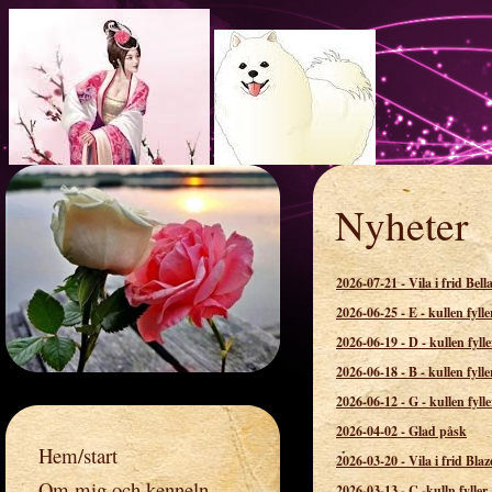
Nyheter
Rosspetsens 
2026-07-21
-
Vila i frid Bell
2026-06-25
-
E - kullen fylle
2026-06-19
-
D - kullen fylle
2026-06-18
-
B - kullen fylle
2026-06-12
-
G - kullen fylle
2026-04-02
-
Glad påsk
Hem/start
2026-03-20
-
Vila i frid Blaz
Om mig och kenneln
2026-03-13
-
C -kulln fyller