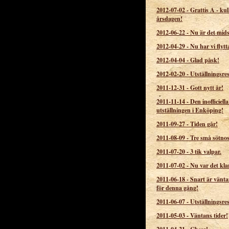
2012-07-02
-
Grattis A - kul
årsdagen!
2012-06-22
-
Nu är det mi
2012-04-29
-
Nu har vi flytt
2012-04-04
-
Glad påsk!
2012-02-20
-
Utställningsres
2011-12-31
-
Gott nytt år!
2011-11-14
-
Den inofficiell
utställningen i Enköping!
2011-09-27
-
Tiden går!
2011-08-09
-
Tre små sötno
2011-07-20
-
3 tik valpar.
2011-07-02
-
Nu var det kla
2011-06-18
-
Snart är vänta
för denna gång!
2011-06-07
-
Utställningsres
2011-05-03
-
Väntans tider!