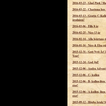
2016-03-23
-
Glad Påsk / H
2016-03-22
-
Charisma hos 
2016-03-13
-
Grattis C-Kull
årsdagen!
2016-03-06
-
Fille 8 år
2016-02-25
-
Nico 13 år
2016-02-14
-
Alla hjärtans 
2016-01-16
-
Nico & Elsa på
2015-12-31
-
Gott Nytt År!
Year!
2015-12-24
-
God Jul!
2015-12-06
-
Andra Advent
2015-12-06
-
C- kullen
2015-12-06
-
B- kullen,liten 
stor!
2015-12-06
-
A-kullen, liten 
stor!
2015-09-12
-
Högbo bruk/ 