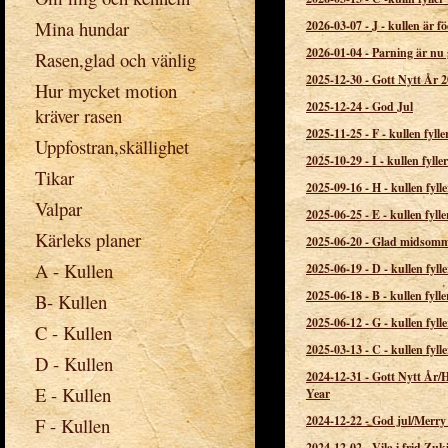
Mina hundar
2026-03-07
-
J - kullen är f
2026-01-04
-
Parning är nu 
Rasen,glad och vänlig
2025-12-30
-
Gott Nytt År 
Hur mycket motion
2025-12-24
-
God Jul
kräver rasen
2025-11-25
-
F - kullen fylle
Uppfostran,skällighet
2025-10-29
-
I - kullen fylle
Tikar
2025-09-16
-
H - kullen fylle
Valpar
2025-06-25
-
E - kullen fylle
Kärleks planer
2025-06-20
-
Glad midsom
A - Kullen
2025-06-19
-
D - kullen fylle
2025-06-18
-
B - kullen fylle
B- Kullen
2025-06-12
-
G - kullen fylle
C - Kullen
2025-03-13
-
C - kullen fylle
D - Kullen
2024-12-31
-
Gott Nytt År
E - Kullen
Year
2024-12-22
-
God jul/Merry
F - Kullen
2024-12-02
-
Vila i frid Zuk