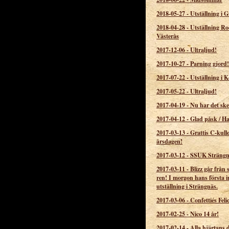
2018-05-27
-
Utställning i 
2018-04-28
-
Utställning R
Västerås
2017-12-06
-
Ultraljud!
2017-10-27
-
Parning gjord!
2017-07-22
-
Utställning i 
2017-05-22
-
Ultraljud!
2017-04-19
-
Nu har det ske
2017-04-12
-
Glad påsk / H
2017-03-13
-
Grattis C-kull
årsdagen!
2017-03-12
-
SSUK Strängn
2017-03-11
-
Blizz går från s
ren! I morgon hans första in
utställning i Strängnäs.
2017-03-06
-
Confettiés Feli
2017-02-25
-
Nico 14 år!
2017-02-14
-
Alla hjärtans 