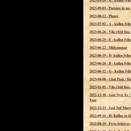
2023-09-16
-
H - kullen fylle
2023-09-03
-
Parning är nu 
2023-08-12
-
Planer
2023-07-02
-
A - kullen fylle
2023-06-26
-
Vila i frid fina
2023-06-25
-
E - kullen fylle
2023-06-22
-
Midsommar
2023-06-19
-
D- kullen fylle
2023-06-18
-
B - kullen fylle
2023-06-12
-
G - Kullen fyll
2023-04-08
-
Glad Påsk / H
2023-01-01
-
Vila i frid fin
2022-12-30
-
Gott Nytt År 
Year
2022-12-23
-
God Jul/ Merr
2022-09-16
-
H- Kullen är f
2022-08-10
-
Freja behöver 