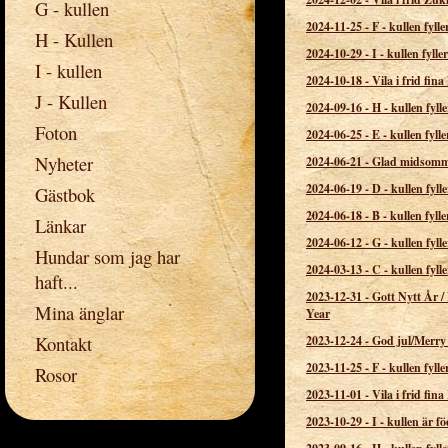
G - kullen
2024-11-25
-
F - kullen fylle
H - Kullen
2024-10-29
-
I - kullen fylle
I - kullen
2024-10-18
-
Vila i frid fin
J - Kullen
2024-09-16
-
H - kullen fylle
Foton
2024-06-25
-
E - kullen fylle
Nyheter
2024-06-21
-
Glad midsom
2024-06-19
-
D - kullen fylle
Gästbok
2024-06-18
-
B - kullen fylle
Länkar
2024-06-12
-
G - kullen fylle
Hundar som jag har
2024-03-13
-
C - kullen fylle
haft...
2023-12-31
-
Gott Nytt År 
Mina änglar
Year
Kontakt
2023-12-24
-
God jul/Merry
2023-11-25
-
F - kullen fylle
Rosor
2023-11-01
-
Vila i frid fina
2023-10-29
-
I - kullen är f