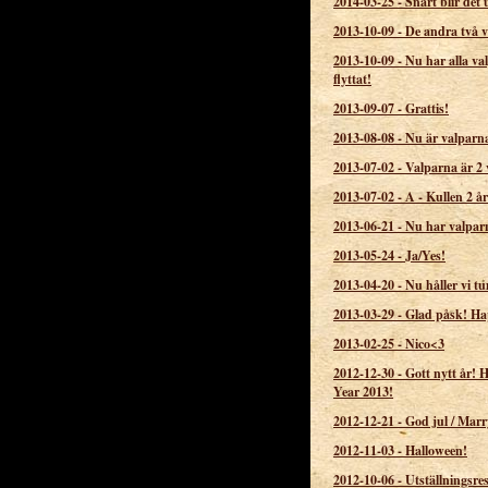
2014-03-25
-
Snart blir det 
2013-10-09
-
De andra två 
2013-10-09
-
Nu har alla va
flyttat!
2013-09-07
-
Grattis!
2013-08-08
-
Nu är valparna
2013-07-02
-
Valparna är 2 
2013-07-02
-
A - Kullen 2 år
2013-06-21
-
Nu har valpar
2013-05-24
-
Ja/Yes!
2013-04-20
-
Nu håller vi 
2013-03-29
-
Glad påsk! Ha
2013-02-25
-
Nico<3
2012-12-30
-
Gott nytt år!
Year 2013!
2012-12-21
-
God jul / Marr
2012-11-03
-
Halloween!
2012-10-06
-
Utställningsres