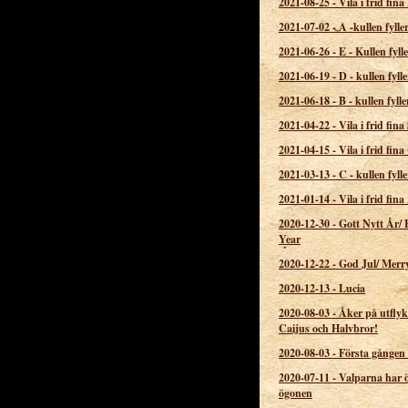
2021-08-25
-
Vila i frid fina 
2021-07-02
-
A -kullen fylle
2021-06-26
-
E - Kullen fylle
2021-06-19
-
D - kullen fylle
2021-06-18
-
B - kullen fylle
2021-04-22
-
Vila i frid fin
2021-04-15
-
Vila i frid fin
2021-03-13
-
C - kullen fylle
2021-01-14
-
Vila i frid fina
2020-12-30
-
Gott Nytt År/
Year
2020-12-22
-
God Jul/ Merr
2020-12-13
-
Lucia
2020-08-03
-
Åker på utflykt
Caijus och Halvbror!
2020-08-03
-
Första gången
2020-07-11
-
Valparna har 
ögonen