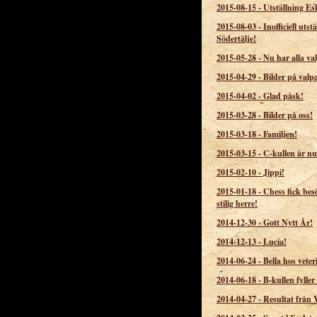
2015-08-15
-
Utställning Es
2015-08-03
-
Inofficiell utstä
Södertälje!
2015-05-28
-
Nu har alla val
2015-04-29
-
Bilder på valp
2015-04-02
-
Glad påsk!
2015-03-28
-
Bilder på oss!
2015-03-18
-
Familjen!
2015-03-15
-
C-kullen är nu
2015-02-10
-
Jippi!
2015-01-18
-
Chess fick bes
stilig herre!
2014-12-30
-
Gott Nytt År!
2014-12-13
-
Lucia!
2014-06-24
-
Bella hos veter
2014-06-18
-
B-kullen fyller
2014-04-27
-
Resultat från 