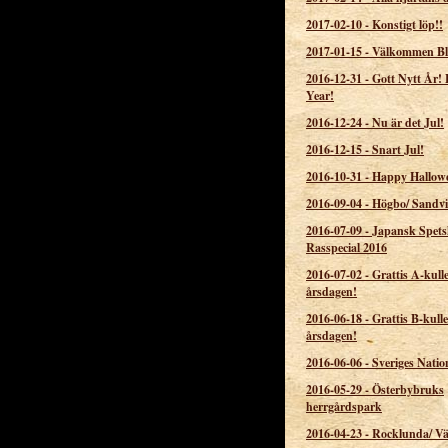
2017-02-10
-
Konstigt löp!!
2017-01-15
-
Välkommen Bli
2016-12-31
-
Gott Nytt År!
Year!
2016-12-24
-
Nu är det Jul!
2016-12-15
-
Snart Jul!
2016-10-31
-
Happy Hallow
2016-09-04
-
Högbo/ Sandv
2016-07-09
-
Japansk Spets
Rasspecial 2016
2016-07-02
-
Grattis A-kull
årsdagen!
2016-06-18
-
Grattis B-kull
årsdagen!
2016-06-06
-
Sveriges Natio
2016-05-29
-
Österbybruks
herrgårdspark
2016-04-23
-
Rocklunda/ Vä