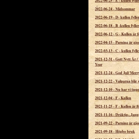
2022-06-25
-
E - kullen fylle
2022-06-24
-
Midsommar
2022-06-19
-
D- kullen fylle
2022-06-18
-
B -kullen fyller
2022-06-12
-
G - Kullen är 
2022-04-15
-
Parning är gjo
2022-03-13
-
C - kullen fylle
2021-12-31
-
Gott Nytt År 
Year
2021-12-24
-
God Jul/ Merr
2021-12-22
-
Valparna blir 
2021-12-10
-
Nu har vi öpp
2021-12-04
-
F - Kullen
2021-11-25
-
F - Kullen är 
2021-11-16
-
Dräktig...Japp
2021-09-22
-
Parning är gjo
2021-09-18
-
Högbo bruk