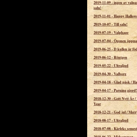
2019-11-09
-
ingen av valpar
salu!
2019-11-01
-
Happy Hallow
2019-10-07
-
Till salu!
2019-07-19
-
Valphage
2019-07-04
-
Ögonen öppnad
2019-06-25
-
D kullen är fö
2019-06-12
-
Röntgen
2019-05-22
-
Ultraljud
2019-04-30
-
Valborg
2019-04-18
-
Glad påsk / H
2019-04-17
-
Parning gjord!
2018-12-30
-
Gott Nytt År 
Year
2018-12-21
-
God jul / Merr
2018-08-17
-
Ultraljud
2018-07-08
-
Kärleks semes
2018-06-22
-
Midsommar