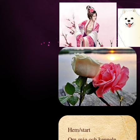
Ros
Hem/start
Om mig och kenneln