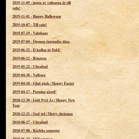
2019-11-09
-
ingen av valparna är till
salu!
2019-11-01
-
Happy Halloween
2019-10-07
-
Till salu!
2019-07-19
-
Valphage
2019-07-04
-
Ögonen öppnades idag.
2019-06-25
-
D kullen är född!
2019-06-12
-
Röntgen
2019-05-22
-
Ultraljud
2019-04-30
-
Valborg
2019-04-18
-
Glad påsk / Happy Easter
2019-04-17
-
Parning gjord!
2018-12-30
-
Gott Nytt År / Happy New
Year
2018-12-21
-
God jul / Merry chrismas
2018-08-17
-
Ultraljud
2018-07-08
-
Kärleks semester
2018-06-22
-
Midsommar