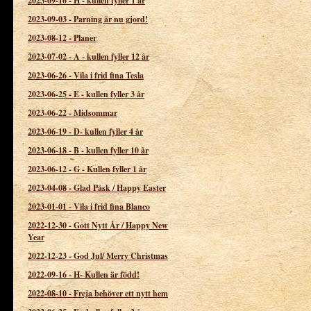
2023-09-16
-
H - kullen fyller 1 år
2023-09-03
-
Parning är nu gjord!
2023-08-12
-
Planer
2023-07-02
-
A - kullen fyller 12 år
2023-06-26
-
Vila i frid fina Tesla
2023-06-25
-
E - kullen fyller 3 år
2023-06-22
-
Midsommar
2023-06-19
-
D- kullen fyller 4 år
2023-06-18
-
B - kullen fyller 10 år
2023-06-12
-
G - Kullen fyller 1 år
2023-04-08
-
Glad Påsk / Happy Easter
2023-01-01
-
Vila i frid fina Blanco
2022-12-30
-
Gott Nytt År / Happy New
Year
2022-12-23
-
God Jul/ Merry Christmas
2022-09-16
-
H- Kullen är född!
2022-08-10
-
Freja behöver ett nytt hem