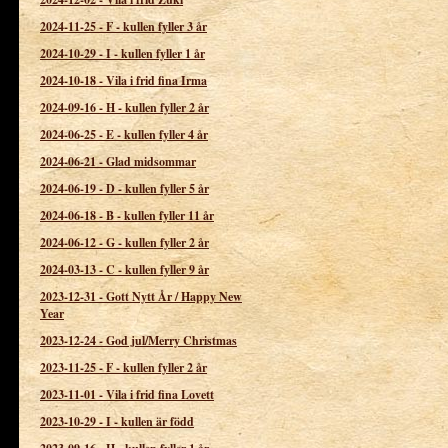
2024-11-25
-
F - kullen fyller 3 år
2024-10-29
-
I - kullen fyller 1 år
2024-10-18
-
Vila i frid fina Irma
2024-09-16
-
H - kullen fyller 2 år
2024-06-25
-
E - kullen fyller 4 år
2024-06-21
-
Glad midsommar
2024-06-19
-
D - kullen fyller 5 år
2024-06-18
-
B - kullen fyller 11 år
2024-06-12
-
G - kullen fyller 2 år
2024-03-13
-
C - kullen fyller 9 år
2023-12-31
-
Gott Nytt År / Happy New
Year
2023-12-24
-
God jul/Merry Christmas
2023-11-25
-
F - kullen fyller 2 år
2023-11-01
-
Vila i frid fina Lovett
2023-10-29
-
I - kullen är född