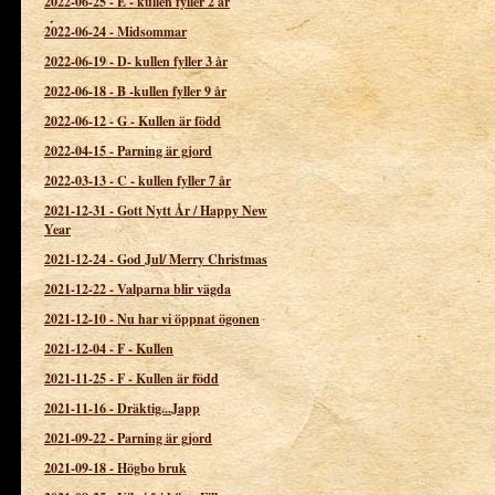
2022-06-25
-
E - kullen fyller 2 år
2022-06-24
-
Midsommar
2022-06-19
-
D- kullen fyller 3 år
2022-06-18
-
B -kullen fyller 9 år
2022-06-12
-
G - Kullen är född
2022-04-15
-
Parning är gjord
2022-03-13
-
C - kullen fyller 7 år
2021-12-31
-
Gott Nytt År / Happy New
Year
2021-12-24
-
God Jul/ Merry Christmas
2021-12-22
-
Valparna blir vägda
2021-12-10
-
Nu har vi öppnat ögonen
2021-12-04
-
F - Kullen
2021-11-25
-
F - Kullen är född
2021-11-16
-
Dräktig...Japp
2021-09-22
-
Parning är gjord
2021-09-18
-
Högbo bruk