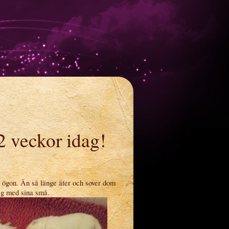
2 veckor idag!
a ögon. Än så länge äter och sover dom
g med sina små.