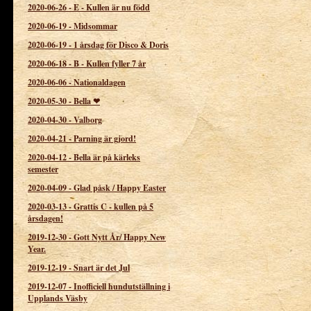
2020-06-26
-
E - Kullen är nu född
2020-06-19
-
Midsommar
2020-06-19
-
1 årsdag för Disco & Doris
2020-06-18
-
B - Kullen fyller 7 år
2020-06-06
-
Nationaldagen
2020-05-30
-
Bella ❤
2020-04-30
-
Valborg
2020-04-21
-
Parning är gjord!
2020-04-12
-
Bella är på kärleks
semester
2020-04-09
-
Glad påsk / Happy Easter
2020-03-13
-
Grattis C - kullen på 5
årsdagen!
2019-12-30
-
Gott Nytt År/ Happy New
Year.
2019-12-19
-
Snart är det Jul
2019-12-07
-
Inofficiell hundutställning i
Upplands Väsby