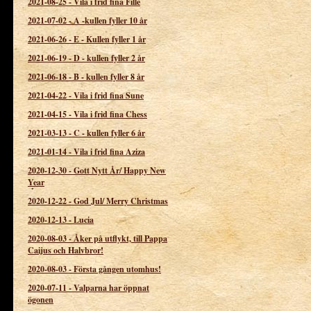
2021-08-25
-
Vila i frid fina Fille
2021-07-02
-
A -kullen fyller 10 år
2021-06-26
-
E - Kullen fyller 1 år
2021-06-19
-
D - kullen fyller 2 år
2021-06-18
-
B - kullen fyller 8 år
2021-04-22
-
Vila i frid fina Sune
2021-04-15
-
Vila i frid fina Chess
2021-03-13
-
C - kullen fyller 6 år
2021-01-14
-
Vila i frid fina Aziza
2020-12-30
-
Gott Nytt År/ Happy New
Year
2020-12-22
-
God Jul/ Merry Christmas
2020-12-13
-
Lucia
2020-08-03
-
Åker på utflykt, till Pappa
Caijus och Halvbror!
2020-08-03
-
Första gången utomhus!
2020-07-11
-
Valparna har öppnat
ögonen