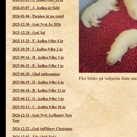
2026-03-07
-
J - kullen är född
2026-01-04
-
Parning är nu gjord
2025-12-30
-
Gott Nytt År 2026
2025-12-24
-
God Jul
2025-11-25
-
F - kullen fyller 4 år
2025-10-29
-
I - kullen fyller 2 år
2025-09-16
-
H - kullen fyller 3 år
2025-06-25
-
E - kullen fyller 5 år
2025-06-20
-
Glad midsommar
Fler bilder på valparna finns un
2025-06-19
-
D - kullen fyller 6 år
2025-06-18
-
B - kullen fyller 12 år
2025-06-12
-
G - kullen fyller 3 år
2025-03-13
-
C - kullen fyller 10 år
2024-12-31
-
Gott Nytt År/Happy New
Year
2024-12-22
-
God jul/Merry Christmas
2024-12-02
-
Vila i frid Zuki